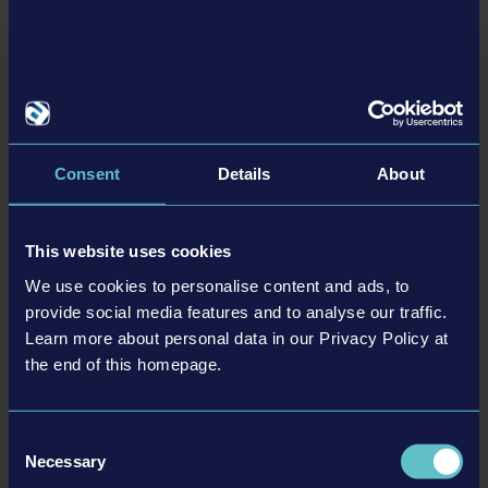
the game are therefore the property of their
respective companies. All rights reserved.“PlayStation
Family Mark”, “PlayStation”, “PS5 logo”, “PS5”, “PS4 logo”
and “PS4” are registered trademarks or trademarks of
Sony Interactive Entertainment Inc. Microsoft, the
DYNAPAC PACK
Xbox Sphere mark, the Series X logo, Series S logo,
Consent
Details
About
Series X|S logo, Xbox One and Xbox Series X, Xbox
Series S, and Xbox Series X|S are trademarks of the
Microsoft group of companies.
This website uses cookies
MÁS
We use cookies to personalise content and ads, to
provide social media features and to analyse our traffic.
C
o
n
t
e
n
id
o
e
s
c
a
r
g
a
b
Learn more about personal data in our Privacy Policy at
d
le
the end of this homepage.
Consent
Necessary
Selection