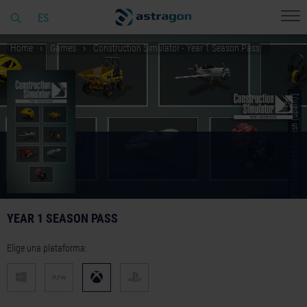
ES
Home
Games
Construction Simulator - Year 1 Season Pass
© [Translate to Spanish (Spain):]
YEAR 1 SEASON PASS
Elige una plataforma: