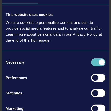
This website uses cookies
We use cookies to personalise content and ads, to
provide social media features and to analyse our traffic.
Learn more about personal data in our Privacy Policy at
the end of this homepage.
LIEBHERR PACK
Consent
Necessary
Selection
MÁS
Preferences
C
o
n
t
e
n
id
o
e
s
c
a
r
g
a
b
d
le
Statistics
Marketing