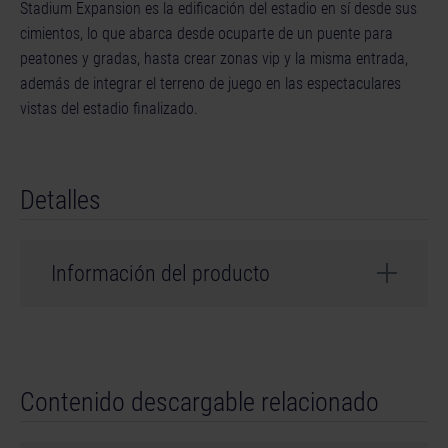
Stadium Expansion es la edificación del estadio en sí desde sus
cimientos, lo que abarca desde ocuparte de un puente para
peatones y gradas, hasta crear zonas vip y la misma entrada,
además de integrar el terreno de juego en las espectaculares
vistas del estadio finalizado.
Detalles
Información del producto
Desarrollador: weltenbauer.
© 2024 astragon Entertainment GmbH. © 2024
Contenido descargable relacionado
weltenbauer. Software Entwicklung GmbH. Published
and distributed by astragon Entertainment GmbH.