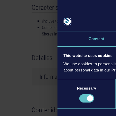
Características
¡Incluye todos los contenidos descargables d
Contenidos descargables: MAN Bus Pack, IVE
Shores Insider Skin Pack y Protect Nature Int
Consent
This website uses cookies
Detalles
We use cookies to personalis
about personal data in our Pr
Información del producto
Consent
Necessary
Desarrollador: stillalive studios
Selection
Contenido descargable relacio