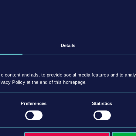
e pago anteriores de Bus Simulator 21!
CO BUS Bus Pack, VDL Bus Pack, USA Skin Pack, Angel
erior Pack
Details
e content and ads, to provide social media features and to analy
ivacy Policy at the end of this homepage.
Preferences
Statistics
nado